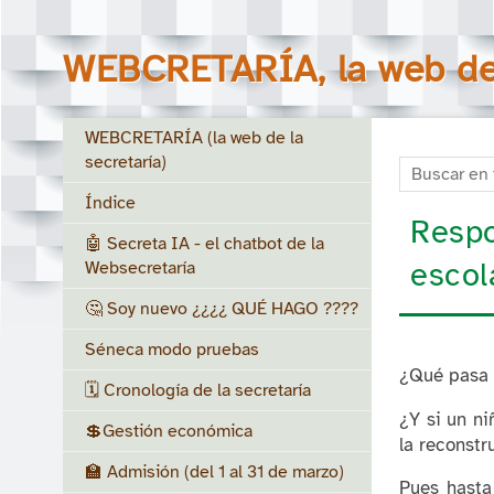
WEBCRETARÍA, la web de 
WEBCRETARÍA (la web de la
secretaría)
Buscar en to
Índice
Respo
🤖 Secreta IA - el chatbot de la
escol
Websecretaría
🤔 Soy nuevo ¿¿¿¿ QUÉ HAGO ????
Séneca modo pruebas
¿Qué pasa s
🗓️ Cronología de la secretaría
¿Y si un ni
💲Gestión económica
la reconstr
🏫 Admisión (del 1 al 31 de marzo)
Pues hasta