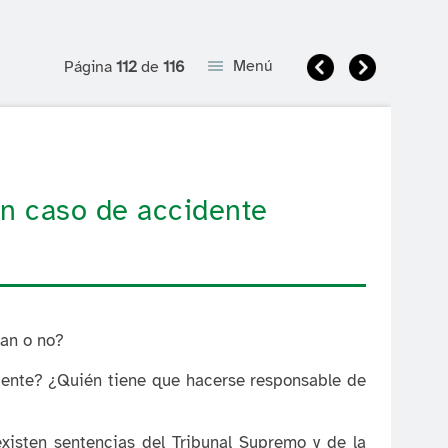
Anterior
Siguient
Menú
Página
112
de
116
en caso de accidente
gan o no?
 diente? ¿Quién tiene que hacerse responsable de
xisten sentencias del Tribunal Supremo y de la