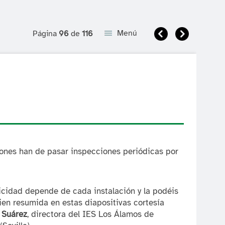
Anterior
Siguient
Menú
Página
96
de
116
iones han de pasar inspecciones periódicas por
icidad depende de cada instalación y la podéis
ien resumida en estas diapositivas cortesía
i Suárez
, directora del IES Los Álamos de