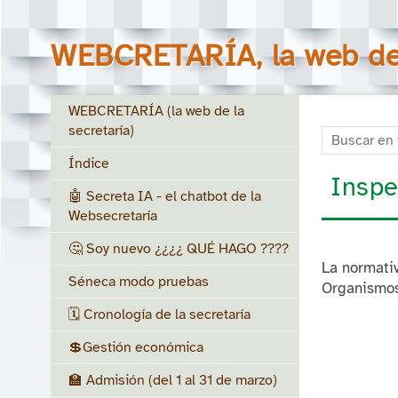
WEBCRETARÍA, la web de 
WEBCRETARÍA (la web de la
secretaría)
Buscar en to
Índice
Inspe
🤖 Secreta IA - el chatbot de la
Websecretaría
🤔 Soy nuevo ¿¿¿¿ QUÉ HAGO ????
La normativ
Séneca modo pruebas
Organismos
🗓️ Cronología de la secretaría
💲Gestión económica
🏫 Admisión (del 1 al 31 de marzo)