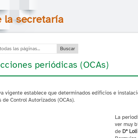
Saltar la navegación
Buscar en todas las páginas
la secretaría
das las páginas:
cciones periódicas (OCAs)
a vigente establece que determinados edificios e instalac
 de Control Autorizados (OCAs).
La period
ver muy b
de
Dª Lol