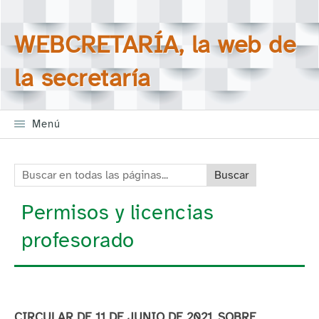
Saltar la navegación
Buscar en todas las
WEBCRETARÍA, la web de
páginas
la secretaría
Menú
Buscar en todas las páginas:
Permisos y licencias
profesorado
CIRCULAR DE 11 DE JUNIO DE 2021, SOBRE