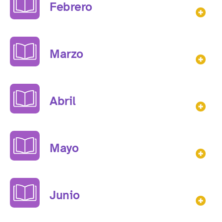
Febrero
Mos
Marzo
Mos
Abril
Mos
Mayo
Mos
Junio
Mos