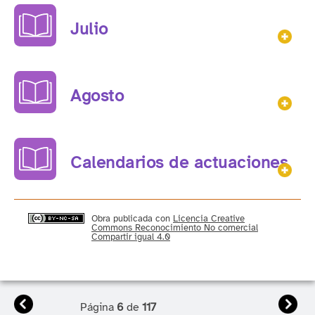
Julio
Mos
Agosto
Mos
Calendarios de actuaciones
Mos
Obra publicada con
Licencia Creative
Commons Reconocimiento No comercial
Compartir igual 4.0
Anterior
Sigu
Página
6
de
117