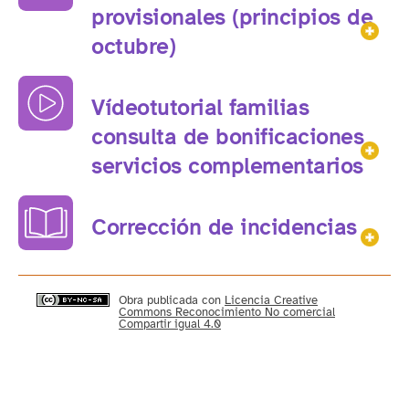
provisionales (principios de
Mos
octubre)
Vídeotutorial familias
consulta de bonificaciones
Mos
servicios complementarios
Corrección de incidencias
Mos
Obra publicada con
Licencia Creative
Commons Reconocimiento No comercial
Compartir igual 4.0