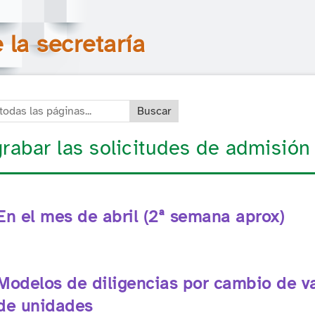
Saltar la navegación
Buscar en todas las páginas
la secretaría
das las páginas:
grabar las solicitudes de admisión
En el mes de abril (2ª semana aprox)
Modelos de diligencias por cambio de v
de unidades