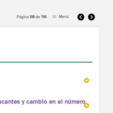
Anterior
Siguient
Menú
Página
50
de
116
Mostrar
acantes y cambio en el número
Mostrar