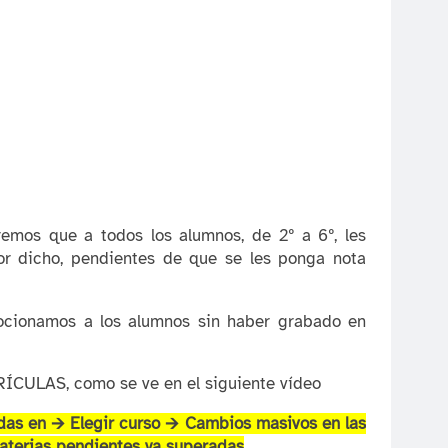
emos que a todos los alumnos, de 2º a 6º, les
jor dicho, pendientes de que se les ponga nota
mocionamos a los alumnos sin haber grabado en
CULAS, como se ve en el siguiente vídeo
das en 🡪 Elegir curso 🡪 Cambios masivos en las
 materias pendientes ya superadas