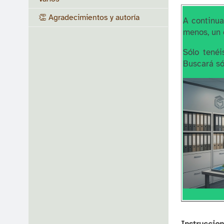
👏 Agradecimientos y autoría
A continua
menos, un 
Sólo tenéi
Buscará só