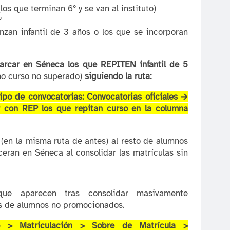
os que terminan 6º y se van al instituto)
º
zan infantil de 3 años o los que se incorporan
arcar en Séneca los que REPITEN infantil de 5
mo curso no superado)
siguiendo la ruta:
ipo de convocatorias: Convocatorias oficiales 🡪
r con REP los que repitan curso en la columna
(en la misma ruta de antes) al resto de alumnos
ceran en Séneca al consolidar las matrículas sin
que aparecen tras consolidar masivamente
s de alumnos no promocionados.
o > Matriculación > Sobre de Matrícula >