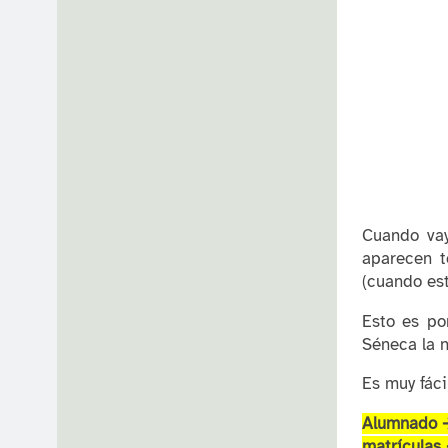
Cuando vay
aparecen t
(cuando es
Esto es po
Séneca la n
Es muy fác
Alumnado 🡪
matrículas 