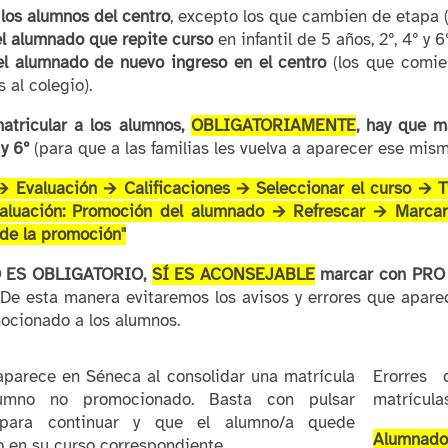
 los alumnos del centro
, excepto los que cambien de etapa (l
el alumnado que repite curso
en infantil de 5 años, 2º, 4º y 6
el alumnado de nuevo ingreso en el centro
(los que comien
 al colegio).
atricular a los alumnos,
OBLIGATORIAMENTE
, hay que m
 y 6º
(para que a las familias les vuelva a aparecer ese mis
 Evaluación 🡪 Calificaciones 🡪 Seleccionar el curso 🡪 T
aluación: Promoción del alumnado 🡪 Refrescar 🡪 Marca
 de la promoción"
 ES OBLIGATORIO,
SÍ ES ACONSEJABLE
marcar con PRO
 De esta manera evitaremos los avisos y errores que apare
ocionado a los alumnos.
aparece en Séneca al consolidar una matrícula
Erorres 
umno no promocionado. Basta con pulsar
matrícula
para continuar y que el alumno/a quede
Alumnad
 en su curso correspondiente.