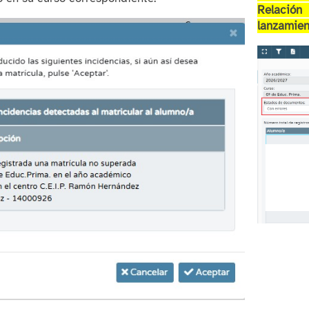
Relació
lanzamien