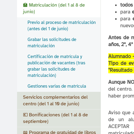
todos
🏫 Matriculación (del 1 al 8 de
junio)
para
para
Previo al proceso de matriculación
nuevos
(antes del 1 de junio)
Antes de m
Grabar las solicitudes de
años, 2º, 4º
matriculación
Alumnado 🡪
Certificación de matrícula y
Tipo de ev
publicación de vacantes (tras
grabar las solicitudes de
"Resultado
matriculación)
Aunque NO
Gestiones varias de matrícula
del centro.
haber prom
Servicios complementarios del
centro (del 1 al 10 de junio)
Aviso que 
💶 Bonificaciones (del 1 al 8 de
de un al
septiembre)
ACEPTAR 
📖 Programa de gratuidad de libros
matriculado