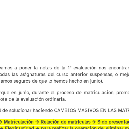
amos a poner la notas de la 1ª evaluación nos encontrar
odas las asignaturas del curso anterior suspensas, o me
tamos seguros de que lo hemos hecho en junio).
rque en junio, durante el proceso de matriculación, pro
ota de la evaluación ordinaria.
il de solucionar haciendo CAMBIOS MASIVOS EN LAS MATRÍ
 Matriculación 🡪 Relación de matrículas 🡪 Sido presenta
🡪 Elegir unidad 🡪 para realizar la operación de: eliminar