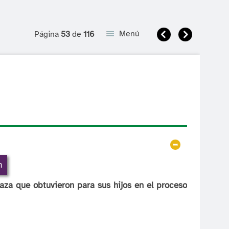
Anterior
Siguient
Menú
Página
53
de
116
Ocultar
n
laza que obtuvieron para sus hijos en el proceso