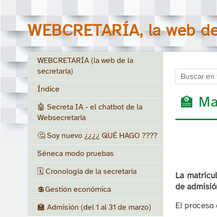
WEBCRETARÍA, la web de 
WEBCRETARÍA (la web de la
secretaría)
Buscar en to
Índice
🏫 Ma
🤖 Secreta IA - el chatbot de la
Websecretaría
🤔 Soy nuevo ¿¿¿¿ QUÉ HAGO ????
Séneca modo pruebas
🗓️ Cronología de la secretaría
La matricul
de admisión
💲Gestión económica
El proceso 
🏫 Admisión (del 1 al 31 de marzo)