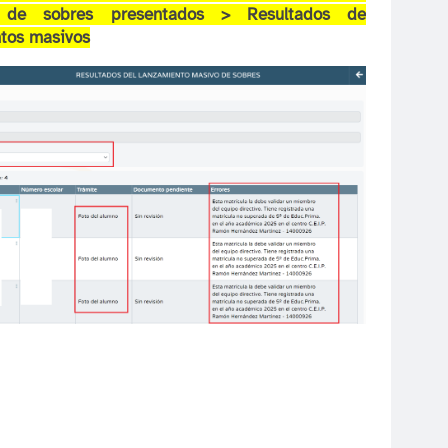
n de sobres presentados > Resultados de
tos masivos