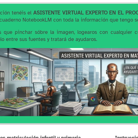
ción tenéis el
ASISTENTE VIRTUAL EXPERTO EN EL PRO
cuaderno NotebookLM con toda la información que tengo so
s que pinchar sóbre la imagen, logearos con cualquier c
lo entre sus fuentes y tratará de ayudaros.