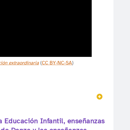
ción extraordinaria
(
CC BY-NC-SA
)
Mostrar
la Educación Infantil, enseñanzas