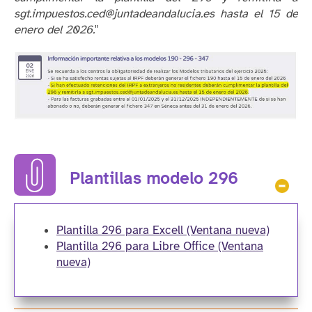
sgt.impuestos.ced@juntadeandalucia.es hasta el 15 de
enero del 2026.
"
Plantillas modelo 296
Ocul
Plantilla 296 para Excell
(Ventana nueva)
Plantilla 296 para Libre Office
(Ventana
nueva)